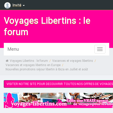
Invité
Voyages Libertins : le
forum
Menu
Voyages Libertins : le forum
/
Vacances et voyages libertins
/
Vacances et voyages libertins en Europe
/
Nouvelles promotions séjour libertin à Ibiza en Juillet et août 
VISITER NOTRE SITE POUR DECOUVRIR TOUTES NOS OFFRES DE VOYAGES