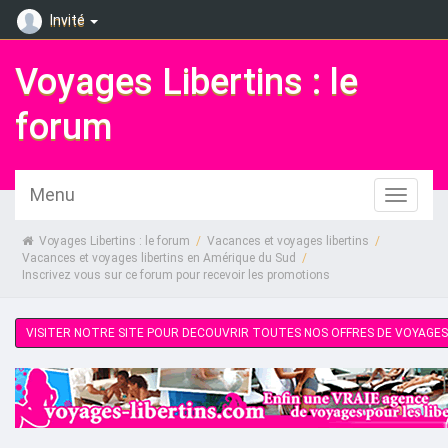
Invité
Voyages Libertins : le
forum
Menu
Voyages Libertins : le forum
/
Vacances et voyages libertins
/
Vacances et voyages libertins en Amérique du Sud
/
Inscrivez vous sur ce forum pour recevoir les promotions
VISITER NOTRE SITE POUR DECOUVRIR TOUTES NOS OFFRES DE VOYAGES