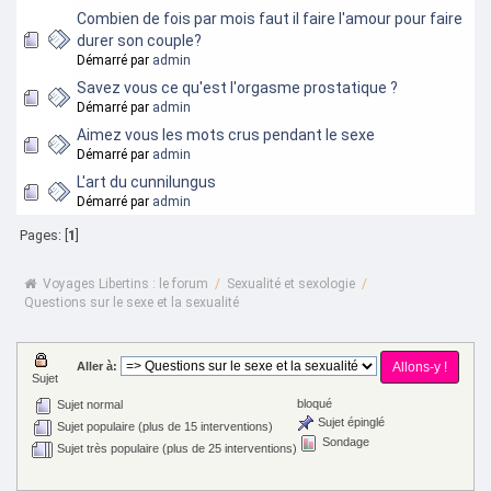
Combien de fois par mois faut il faire l'amour pour faire
durer son couple?
Démarré par
admin
Savez vous ce qu'est l'orgasme prostatique ?
Démarré par
admin
Aimez vous les mots crus pendant le sexe
Démarré par
admin
L'art du cunnilungus
Démarré par
admin
Pages: [
1
]
Voyages Libertins : le forum
/
Sexualité et sexologie
/
Questions sur le sexe et la sexualité
Aller à:
Sujet
bloqué
Sujet normal
Sujet épinglé
Sujet populaire (plus de 15 interventions)
Sondage
Sujet très populaire (plus de 25 interventions)