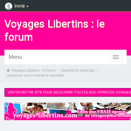
Invité
Voyages Libertins : le
forum
Menu
Voyages Libertins : le forum
/
Sexualité et sexologie
/
Questions sur le sexe et la sexualité
VISITER NOTRE SITE POUR DECOUVRIR TOUTES NOS OFFRES DE VOYAGES