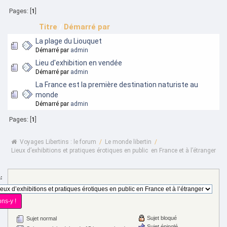
Pages: [
1
]
Titre
/
Démarré par
La plage du Liouquet
Démarré par
admin
Lieu d'exhibition en vendée
Démarré par
admin
La France est la première destination naturiste au
monde
Démarré par
admin
Pages: [
1
]
Voyages Libertins : le forum
/
Le monde libertin
/
Lieux d’exhibitions et pratiques érotiques en public  en France et à l’étranger
à:
Sujet bloqué
Sujet normal
Sujet épinglé