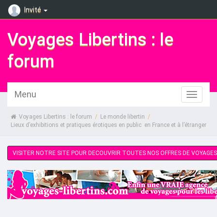
Invité
Voyages Libertins : le
forum
Menu
Voyages Libertins : le forum
/
Le monde libertin
/
Lieux d’exhibitions et pratiques érotiques en public  en France et à l’étranger
VISITER NOTRE SITE POUR DECOUVRIR TOUTES NOS OFFRES DE VOYAGES